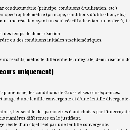
r conductimétrie (principe, conditions d’utilisation, etc.)
r spectrophotométrie (principe, conditions d’utilisation, etc.)
ur une réaction ayant un seul réactif admettant un ordre 0, 1 o
 et des temps de demi-réaction.
rdre ou des conditions initiales stœchiométriques.
urs réactifs, méthode différentielle, intégrale, demi-réaction do
(cours uniquement)
’aplanétisme, les conditions de Gauss et ses conséquences.
t et image d’une lentille convergente et d’une lentille divergente
mince, l’ensemble des paramètres étant choisis par l’interrogate
is manières différentes en le justifiant.
e réelle d’un objet réel par une lentille convergente.